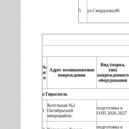
5
ул.Свердлова,86
Вид (марка,
№
Адрес возникновения
тип)
п/
повреждения
поврежденного
п
оборудования
г.Тирасполь
Котельная №2
подготовка к
1
Октябрьский
ОЗП 2026-2027
микрорайон.
подготовка к