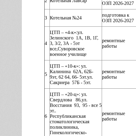
2
Котельная Лавсар
ОЗП 2026-2027
подготовка к
3
Котельная №24
ОЗП 2026-2027
ЦТП – «4-к»:ул.
Зелинского 1А, 1В, 1Г,
ремонтные
4
3, 3/2, 3А - 5эт
работы
все,Суворовское
военное училище
ЦТП – «10-к»: ул.
Калинина 62А, 62Б-
ремонтные
5
9эт, 62 64, 66- 5эт.ул.
работы
Сакриера 57Б - 5эт.
ЦТП – «20-ц»: ул.
Свердлова 86,ул.
Восстания 93, 95 - все 5
эт..
ремонтные
6
Республиканская
работы
стоматологическая
поликлиника,
Гинекологическо-