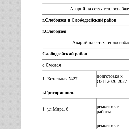
Аварий на сетях теплоснабжения, нар
г.Слободзея и Слободзейский район
г.Слободзея
Аварий на сетях теплоснабжения, нар
Слободзейский район
с.Суклея
подготовка к
1
Котельная №27
ОЗП 2026-2027
г.Григориополь
ремонтные
1
ул.Мира, 6
работы
ремонтные