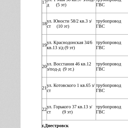
17
д (5 эт)
ГВС
ул. Юности 58/2 кв.3 з/
трубопровод
18
ст (10 эт)
ГВС
ул. Краснодонская 34/6
трубопровод
19
кв.13 з/д (9 эт)
ГВС
ул. Восстания 46 кв.12
трубопровод
20
з/под-д (9 эт.)
ГВС
ул. Котовского 1 кв.65 з/
трубопровод
21
ст
ГВС
ул. Горького 37 кв.13 з/
трубопровод
22
ст (9 эт)
ГВС
г.Днестровск