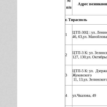
№
Адрес возникно
п/п
г. Тирасполь
ЦТП-30Ц : ул. Ленин
1
46, 63,ул. Манойлова
ЦТП-3 К: ул. Зелинс
2
127, 130,ул. Октябрь
ЦТП-5 К: ул. Дзержи
3
Жуковского
11, 13,ул. Зелинског
4
ул.Чкалова, 49