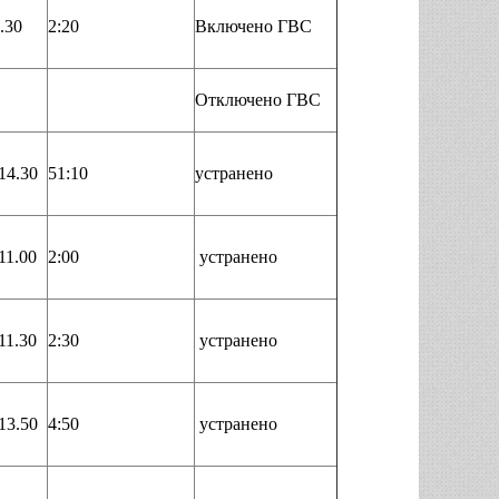
.30
2:20
Включено ГВС
Отключено ГВС
14.30
51:10
устранено
11.00
2:00
устранено
11.30
2:30
устранено
13.50
4:50
устранено