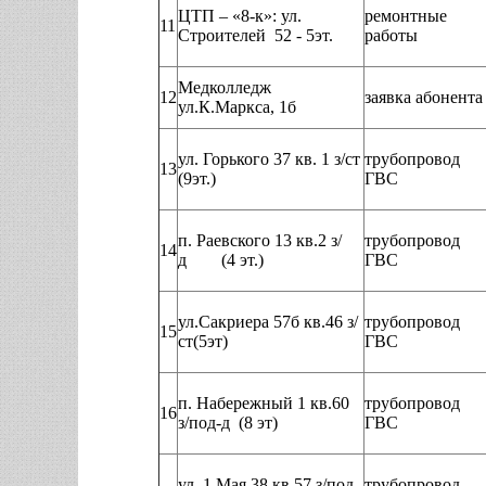
ЦТП – «8-к»: ул.
ремонтные
11
Строителей 52 - 5эт.
работы
Медколледж
12
заявка абонента
ул.К.Маркса, 1б
ул. Горького 37 кв. 1 з/ст
трубопровод
13
(9эт.)
ГВС
п. Раевского 13 кв.2 з/
трубопровод
14
д (4 эт.)
ГВС
ул.Сакриера 57б кв.46 з/
трубопровод
15
ст(5эт)
ГВС
п. Набережный 1 кв.60
трубопровод
16
з/под-д (8 эт)
ГВС
ул. 1 Мая 38 кв.57 з/под-
трубопровод