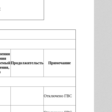
С
нения
ния
аемый
Продолжительсть
Примечание
нения,
)
Отключено ГВС