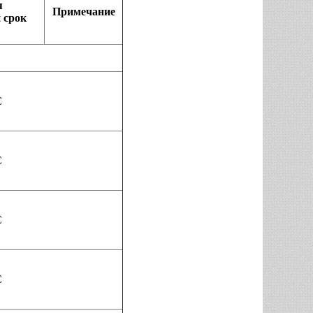
я
Примечание
 срок
С
С
С
С