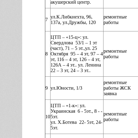
акушерский центр.
ул.К.Либкнехта, 96,
ремонтные
7
137а, ул.Дружбы, 120
работы
ЦТП – «15-ц»: ул.
Свердлова 53/1 – 1 эт
(част), 71 – 5 эт.,ул. 25
ремонтные
8
Октября 95 – 4 эт, 97 – 4
работы
эт, 116 – 4 эт, 126 – 4 эт,
126А – 4 эт.. ул. Ленина
22 – 3 эт, 24 – 3 эт..
ремонтные
9
ул.Юности, 1/3
работы ЖСК
заявка
ЦТП – «1-к»: ул.
Украинская 6 - 5эт., 8 - -
ремонтные
10
5эт.
работы
ул. Х.Ботева 22- 5эт, 24-
5эт.