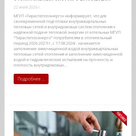
22 июля 2026 г.
МГУП «Тирастеплоэнерго» информирует, что для
своевременной подготовки внутриквартальных
тепловых сетей и внутридомовых систем отопления к
надёжной подаче тепловой энергии от котельных МГУП
"Тирастеплоэнерго" потребителям в отопительный
период 2026-2027гг, с 17.08.2026г. начинается
заполнение химочищенной водой внутриквартальных
тепловых сетей отопления и заполнение химочищенной
водой и гидравлические испытания на прочность и
плотность внутридомовых…
Подробнее ...