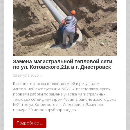
Замена магистральной тепловой сети
по ул. Котовского,21а в г. Днестровск
03 августа 2026 г.
В связи с износом тепловых сетей в результате
длительной эксплуатации, МГУП «Тирастеплоэнерго»
провели работы по замене участка магистральных
тепловых сетей диаметром 400мм в районе жилого дома
№21а по ул. Котовского в г. Днестровск. Заменено
порядка 30 метров трубопроводов.
Подробнее ...