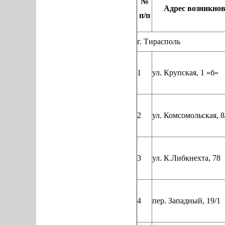
№
Адрес возникно
п/п
г. Тирасполь
1
ул. Крупская, 1 «б»
2
ул. Комсомольская, 8
3
ул. К.Либкнехта, 78
4
пер. Западный, 19/1