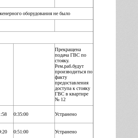
ерного оборудования не было
Прекращена
подача ГВС по
стояку.
Рем.раб.будут
производиться по
факту
предоставления
доступа к стояку
ГВС в квартире
№ 12
1:58
0:35:00
Устранено
9:20
0:51:00
Устранено