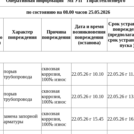
Оперативная информация МГУП "Тирастеплоэнерго"
по состоянию на 08.00 часов 25.05.2026
Срок устра
Дата и время
поврежде
Характер
Причина
возникновения
(предполаг
о
повреждения
повреждения
повреждения
срок устра
я
(останова)
пуска 
сквозная
порыв
коррозия,
22.05.26 г 10.10
22.05.26 г 11
трубопровода
100№ износ
сквозная
порыв
коррозия,
22.05.26 г 10.10
22.05.26 г 13
трубопровода
100№ износ
сквозная
замена запорной
коррозия,
22.05.26 г 15.45
22.05.26 г 16
арматуры
100№ износ