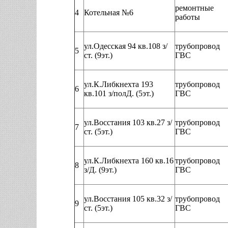
ремонтные
4
Котельная №6
работы
ул.Одесская 94 кв.108 з/
трубопровод
5
ст. (9эт.)
ГВС
ул.К.Либкнехта 193
трубопровод
6
кв.101 з/полД. (5эт.)
ГВС
ул.Восстания 103 кв.27 з/
трубопровод
7
ст. (5эт.)
ГВС
ул.К.Либкнехта 160 кв.16
трубопровод
8
з/Д. (9эт.)
ГВС
ул.Восстания 105 кв.32 з/
трубопровод
9
ст. (5эт.)
ГВС