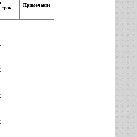
я
Примечание
 срок
С
С
С
С