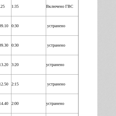
.25
1:35
Включено ГВС
09.10
0:30
устранено
09.30
0:30
устранено
13.20
3:20
устранено
12.50
2:15
устранено
14.40
2:00
устранено