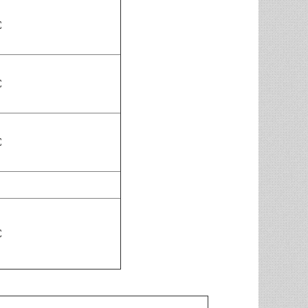
С
С
С
С