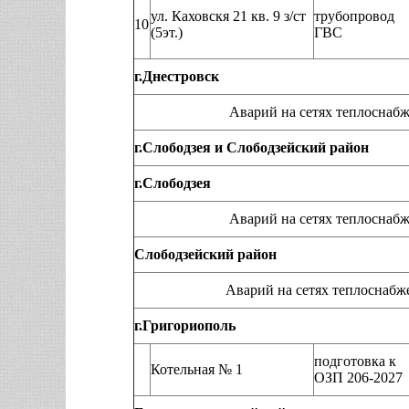
ул. Каховскя 21 кв. 9 з/ст
трубопровод
10
(5эт.)
ГВС
г.Днестровск
Аварий на сетях теплоснабжения, нар
г.Слободзея и Слободзейский район
г.Слободзея
Аварий на сетях теплоснабжения, нар
Слободзейский район
Аварий на сетях теплоснабжения, нар
г.Григориополь
подготовка к
Котельная № 1
ОЗП 206-2027