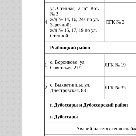
ул. Степная, 2 "а" Кот.
№ 3
ж/д № 14, 16, 24а по ул.
4
ЛГК № 3
Заречной;
ж/д № 15, 17, 19 по ул.
Степной;
Рыбницкий район
с. Воронково, ул.
1
ЛГК № 19
Советская, 27/1
с. Выхватинцы, ул.
2
ЛГК № 35
Днестровская, 83
г. Дубоссары и Дубоссарский район
г. Дубоссары
Аварий на сетях теплоснабжения, нар