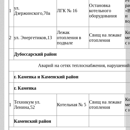
Р
Остановка
ра
ул.
1
ЛГК № 16
котельного
«В
Дзержинского,70а
оборудования
и
во
Лежак
Ко
Свищ на лежаке
2
ул. Энергетиков,13
отопления в
ме
отопления
подвале
с 
Дубоссарский район
Аварий на сетях теплоснабжения, нарушений технол
г. Каменка и Каменский район
г. Каменка
Ко
Техникум ул.
Свищ на лежаке
1
Котельная № 5
ме
Ленина,52
отопления
с 
Каменский район