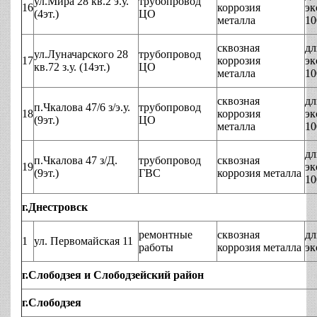
ул.Мира 28 кв.2 э.у.
трубопровод
16
коррозия
эк
(4эт.)
ЦО
металла
10
сквозная
дл
ул.Луначарского 28
трубопровод
17
коррозия
эк
кв.72 з.у. (14эт.)
ЦО
металла
10
сквозная
дл
п.Чкалова 47/6 з/э.у.
трубопровод
18
коррозия
эк
(9эт.)
ЦО
металла
10
дл
п.Чкалова 47 з/Д.
трубопровод
сквозная
19
эк
(9эт.)
ГВС
коррозия металла
10
г.Днестровск
ремонтные
сквозная
дл
1
ул. Первомайская 11
работы
коррозия металла
эк
г.Слободзея и Слободзейский район
г.Слободзея