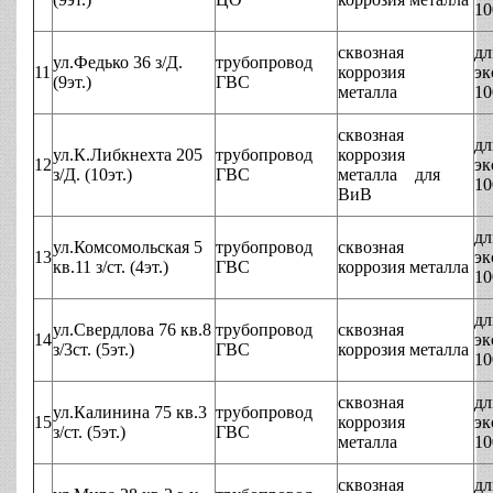
10
сквозная
дл
ул.Федько 36 з/Д.
трубопровод
11
коррозия
эк
(9эт.)
ГВС
металла
10
сквозная
дл
ул.К.Либкнехта 205
трубопровод
коррозия
12
эк
з/Д. (10эт.)
ГВС
металла для
10
ВиВ
дл
ул.Комсомольская 5
трубопровод
сквозная
13
эк
кв.11 з/ст. (4эт.)
ГВС
коррозия металла
10
дл
ул.Свердлова 76 кв.8
трубопровод
сквозная
14
эк
з/3ст. (5эт.)
ГВС
коррозия металла
10
сквозная
дл
ул.Калинина 75 кв.3
трубопровод
15
коррозия
эк
з/ст. (5эт.)
ГВС
металла
10
сквозная
дл