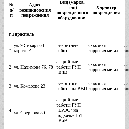
Вид (марка,
№
Адрес
тип)
Характер
п/
возникновения
поврежденного
повреждения
п
повреждения
оборудования
г.Тирасполь
ул. 9 Января 63
ремонтные
сквозная
дл
1
корпус А
работы
коррозия металла
эк
аварийные
сквозная
дл
2
ул. Нахимова 76, 78
работы ГУП
коррозия металла
эк
"ВиВ"
ремонтные
сквозная
дл
3
ул. Комарова 23
работы на ВВП
коррозия металла
эк
аварийные
работы ГУП
4
"ЕРЭС" на
ул. Сверлова 80
подкачке ГУП
"ВиВ"