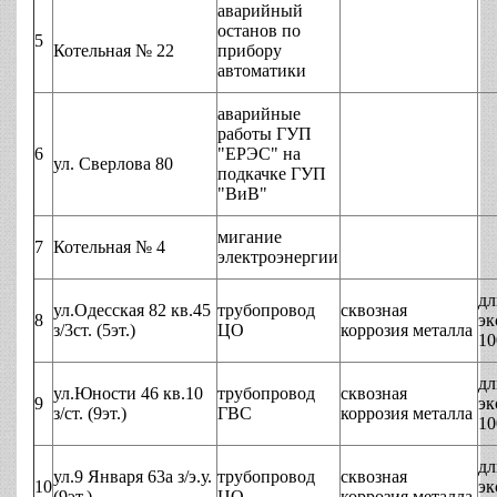
аварийный
останов по
5
Котельная № 22
прибору
автоматики
аварийные
работы ГУП
6
"ЕРЭС" на
ул. Сверлова 80
подкачке ГУП
"ВиВ"
мигание
7
Котельная № 4
электроэнергии
дл
ул.Одесская 82 кв.45
трубопровод
сквозная
8
эк
з/3ст. (5эт.)
ЦО
коррозия металла
10
дл
ул.Юности 46 кв.10
трубопровод
сквозная
9
эк
з/ст. (9эт.)
ГВС
коррозия металла
10
дл
ул.9 Января 63а з/э.у.
трубопровод
сквозная
10
эк
(9эт.)
ЦО
коррозия металла