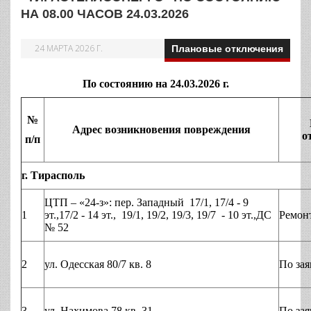
НА 08.00 ЧАСОВ 24.03.2026
24 МАРТА 2026 Г.
Плановые отключения
По состоянию на 24.03.2026 г.
№
Адрес возникновения повреждения
о
п/п
г. Тирасполь
ЦТП – «24-з»: пер. Западный 17/1, 17/4 - 9
1
эт.,17/2 - 14 эт., 19/1, 19/2, 19/3, 19/7 - 10 эт.,ДС
Ремон
№ 52
2
ул. Одесская 80/7 кв. 8
По зая
3
ул. Нахимова 78 кв. 31
По зая