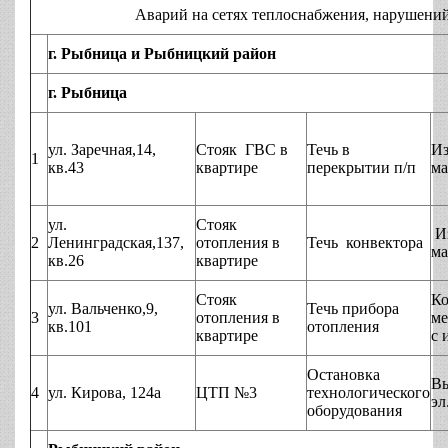
Аварий на сетях теплоснабжения, нарушений технол
г. Рыбница и Рыбницкий район
г. Рыбница
ул. Заречная,14,
Стояк ГВС в
Течь в
Из
1
кв.43
квартире
перекрытии п/п
ма
ул.
Стояк
И
2
Ленинградская,137,
отопления в
Течь конвектора
ма
кв.26
квартире
Стояк
Ко
ул. Вальченко,9,
Течь прибора
3
отопления в
ме
кв.101
отопления
квартире
с 
Остановка
Вы
4
ул. Кирова, 124а
ЦТП №3
технологического
эл
оборудования