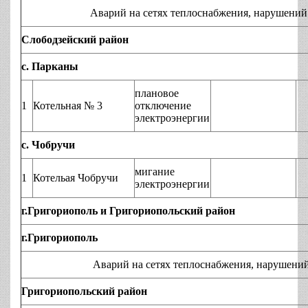
Аварий на сетях теплоснабжения, нарушений технол
Слободзейский район
с. Парканы
плановое
1
Котельная № 3
отключение
электроэнергии
с. Чобручи
мигание
1
Котельая Чобручи
электроэнергии
г.Григориополь и Григориопольский район
г.Григориополь
Аварий на сетях теплоснабжения, нарушений технол
Григориопольский район