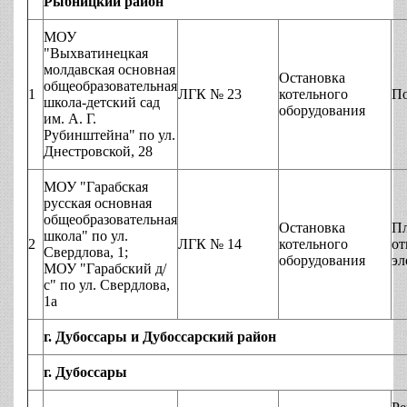
Рыбницкий район
МОУ
"Выхватинецкая
молдавская основная
Остановка
общеобразовательная
1
ЛГК № 23
котельного
По
школа-детский сад
оборудования
им. А. Г.
Рубинштейна" по ул.
Днестровской, 28
МОУ "Гарабская
русская основная
общеобразовательная
Остановка
Пл
школа" по ул.
2
ЛГК № 14
котельного
от
Свердлова, 1;
оборудования
эл
МОУ "Гарабский д/
с" по ул. Свердлова,
1а
г. Дубоссары и Дубоссарский район
г. Дубоссары