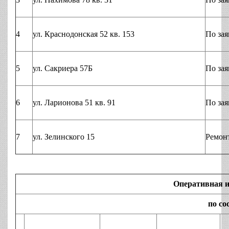
4
ул. Краснодонская 52 кв. 153
По зая
5
ул. Сакриера 57Б
По зая
6
ул. Ларионова 51 кв. 91
По зая
7
ул. Зелинского 15
Ремон
Оперативная 
по сос