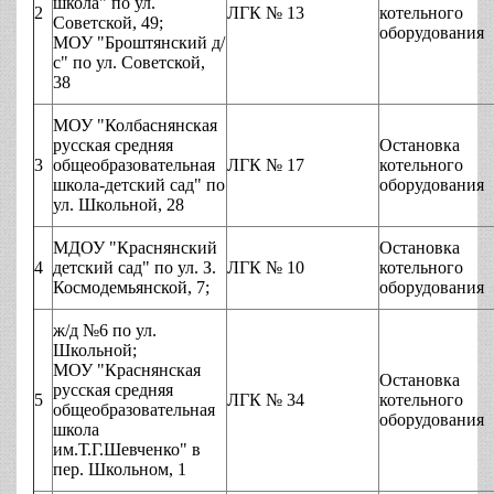
школа" по ул.
2
ЛГК № 13
котельного
Советской, 49;
оборудования
МОУ "Броштянский д/
с" по ул. Советской,
38
МОУ "Колбаснянская
русская средняя
Остановка
3
общеобразовательная
ЛГК № 17
котельного
школа-детский сад" по
оборудования
ул. Школьной, 28
МДОУ "Краснянский
Остановка
4
детский сад" по ул. З.
ЛГК № 10
котельного
Космодемьянской, 7;
оборудования
ж/д №6 по ул.
Школьной;
МОУ "Краснянская
Остановка
русская средняя
5
ЛГК № 34
котельного
общеобразовательная
оборудования
школа
им.Т.Г.Шевченко" в
пер. Школьном, 1