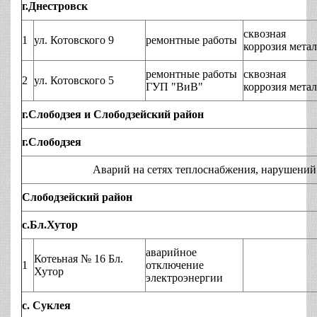
г.Днестровск
сквозная
1
ул. Котовского 9
ремонтные работы
коррозия мета
ремонтные работы
сквозная
2
ул. Котовского 5
ГУП "ВиВ"
коррозия мета
г.Слободзея и Слободзейский район
г.Слободзея
Аварий на сетях теплоснабжения, нарушений технол
Слободзейский район
с.Бл.Хутор
аварийное
Котеьная № 16 Бл.
1
отключение
Хутор
электроэнергии
с. Суклея