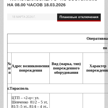
НА 08.00 ЧАСОВ 18.03.2026
18 МАРТА 2026 Г.
Плановые отключения
Оперативна
по 
№
Вид (марка, тип)
Адрес возникновения
Характер
п/
поврежденного
повреждения
повреждени
п
оборудования
г.Тирасполь
ЦТП – «2-ц»: ул.
Шевченко 81/2 – 5 эт,
81/3 -5 эт., 81/4 – 4 эт.,