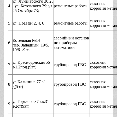
ул. Луначарского 30,28
сквозная
4
; ул. Котовского 29; ул.
ремонтные работы
коррозия мета
25 Октября 73;
сквозная
5
ул. Правды 2, 4, 6
ремонтные работы
коррозия мета
аварийный останов
Котельная №14
6
по приборам
пер. Западный 19/5,
автоматики
19/6. -9 эт.
ул.Краснодонская 56
сквозная
7
трубопровод ГВС
з/1,2под.(9эт)
коррозия мета
ул.Калинина 77 з/
сквозная
8
трубопровод ГВС
д(5эт)
коррозия мета
ул.Горького 37 кв.31
сквозная
9
трубопровод ГВС
з/2ст(9эт)
коррозия мета