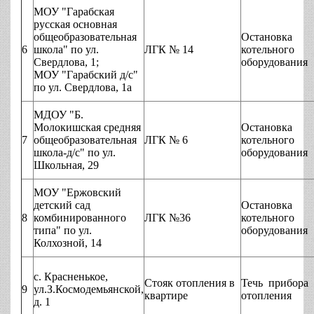
МОУ "Гарабская
русская основная
общеобразовательная
Остановка
6
школа" по ул.
ЛГК № 14
котельного
Свердлова, 1;
оборудования
МОУ "Гарабский д/с"
по ул. Свердлова, 1а
МДОУ "Б.
Молокишская средняя
Остановка
7
общеобразовательная
ЛГК № 6
котельного
школа-д/с" по ул.
оборудования
Школьная, 29
МОУ "Ержовский
детский сад
Остановка
8
комбинированного
ЛГК №36
котельного
типа" по ул.
оборудования
Колхозной, 14
с. Красненькое,
Стояк отопления в
Течь прибора
9
ул.З.Космодемьянской,
квартире
отопления
д. 1