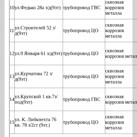
сквозная
10
ул.Федько 28а з/д(9эт)
трубопровод ГВС
коррозия
металла
сквозная
ул.Строителей 52 з/
11
трубопровод ЦО
коррозия
д(9эт)
металла
сквозная
12
ул.9 Января 61 з/д(9эт)
трубопровод ЦО
коррозия мета
сквозная
ул.Курчатова 72 з/
13
трубопровод ЦО
коррозия
д(9эт)
металла
ул.Крупской 1 кв.7з/
сквозная
14
трубопровод ГВС
под(9эт)
коррозия мета
сквозная
ул. К. Либкнехта 76
15
трубопровод ЦО
коррозия
кв. 78 з/2ст (9эт.)
металла