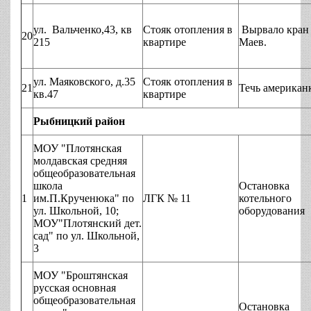
ул. Вальченко,43, кв
Стояк отопления в
Вырвало кран
20
215
квартире
Маев.
ул. Маяковского, д.35
Стояк отопления в
21
Течь американ
кв.47
квартире
Рыбницкий район
МОУ "Плотянская
молдавская средняя
общеобразовательная
школа
Остановка
1
им.П.Крученюка" по
ЛГК № 11
котельного
ул. Школьной, 10;
оборудования
МОУ"Плотянский дет.
сад" по ул. Школьной,
3
МОУ "Броштянская
русская основная
общеобразовательная
Остановка