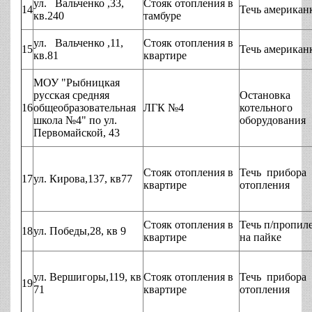
ул. Вальченко ,33,
Стояк отопления в
14
Течь американ
кв.240
тамбуре
ул. Вальченко ,11,
Стояк отопления в
15
Течь американ
кв.81
квартире
МОУ "Рыбницкая
русская средняя
Остановка
16
общеобразовательная
ЛГК №4
котельного
школа №4" по ул.
оборудования
Первомайской, 43
Стояк отопления в
Течь прибора
17
ул. Кирова,137, кв77
квартире
отопления
Стояк отопления в
Течь п/пропил
18
ул. Победы,28, кв 9
квартире
на пайке
ул. Вершигоры,119, кв
Стояк отопления в
Течь прибора
19
71
квартире
отопления