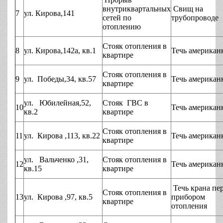
внутриквартальных
Свищ на
7
ул. Кирова,141
сетей по
трубопроводе
отоплению
Стояк отопления в
8
ул. Кирова,142а, кв.1
Течь американ
квартире
Стояк отопления в
9
ул. Победы,34, кв.57
Течь американ
квартире
ул. Юбилейная,52,
Стояк ГВС в
10
Течь американ
кв.2
квартире
Стояк отопления в
11
ул. Кирова ,113, кв.22
Течь американ
квартире
ул. Вальченко ,31,
Стояк отопления в
12
Течь американ
кв.15
квартире
Течь крана пе
Стояк отопления в
13
ул. Кирова ,97, кв.5
прибором
квартире
отопления