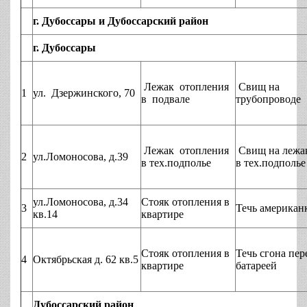
г. Дубоссары и Дубоссарский район
г. Дубоссары
Лежак отопления
Свищ на
1
ул. Дзержинского, 70
в подвале
трубопроводе
Лежак отопления
Свищ на лежа
2
ул.Ломоносова, д.39
в тех.подполье
в тех.подполье
ул.Ломоносова, д.34
Стояк отопления в
3
Течь американ
кв.14
квартире
Стояк отопления в
Течь сгона пер
4
Октябрьская д. 62 кв.5
квартире
батареей
Дубоссарский район