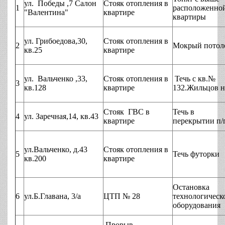
ул. Победы ,7 Салон
Стояк отопления в
1
расположенно
"Валентина"
квартире
квартиры
ул. Грибоедова,30,
Стояк отопления в
2
Мокрый потол
кв.25
квартире
ул. Вальченко ,33,
Стояк отопления в
Течь с кв.№
3
кв.128
квартире
132.Жильцов н
Стояк ГВС в
Течь в
4
ул. Заречная,14, кв.43
квартире
перекрытии п/
ул.Вальченко, д.43
Стояк отопления в
5
Течь футорки
кв.200
квартире
Остановка
6
ул.Б.Главана, 3/а
ЦТП № 28
технологическ
оборудования
Прорыв