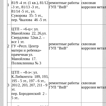
81/9 -4 эт. (1 кв.), 81/12
ремонтные работы
сквозная
1
-3 эт., 81/13 -3 эт.,
ГУП "ВиВ"
коррозия мета
81/14 -5 эт., ул.
Суворова 35- 5 эт.,
пер. Чкалова 46 -5 эт.
ЦТП – «6-ц»: ул.
Манойлова 22, 26,ул.
Свердлова 52кв.2. –
все 1 эт.
ремонтные работы
сквозная
2
ГУ «Респ. Центр
ГУП "ВиВ"
коррозия мета
матери и ребенка»
прачечная ул.
Манойлова 17.
Поликлиника № 3
ЦТП – «8-з»: ул.
К.Либкнехта 189, 193,
195 - 5 эт., 197 - 6 эт.,
ремонтные работы
сквозная
3
201/2, 203, 207, 211 - 9
ГУП "ВиВ"
коррозия мета
эт.
пер. Бородинский 2 -
5 эт..