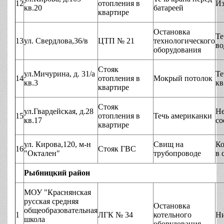
12
отопления в
Из
кв.20
батареей
квартире
Остановка
Те
13
ул. Свердлова,36/в
ЦТП № 21
технологического
во
оборудования
Стояк
ул.Мичурина, д. 31/а
Те
14
отопления в
Мокрый потолок
кв.3
кв
квартире
Стояк
ул.Гвардейская, д.28
Не
15
отопления в
Течь американки
кв.17
со
квартире
ул. Кирова,120, м-н
Свищ на
Ко
16
Стояк ГВС
"Октален"
трубопроводе
в 
Рыбницкий район
МОУ "Краснянская
русская средняя
Остановка
общеобразовательная
1
ЛГК № 34
котельного
Ни
школа
оборудования