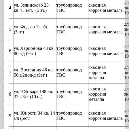
дл
ул. Зелинского 23
трубопровод
сквозная
4
эк
кв.41 з/ст. (5 эт.)
ГВС
коррозия металла
10
дл
ул. Федько 12 з/д
трубопровод
сквозная
5
эк
(5эт.)
ГВС
коррозия металла
10
дл
ул. Ларионова 43 кв.
трубопровод
сквозная
6
эк
86 з/д (9эт.)
ГВС
коррозия металла
10
сквозная
дл
ул. Восстания 46 кв.
трубопровод
7
коррозия
эк
56 з/2под-д (9эт.)
ГВС
металла
10
сквозная
дл
ул. 9 Января 198 кв.
трубопровод
8
коррозия
эк
32 з/3ст (10эт.)
ГВС
металла
10
дл
ул. Юности 34 кв. 14
трубопровод
сквозная
9
эк
з/д (5эт.)
ГВС
коррозия металла
10