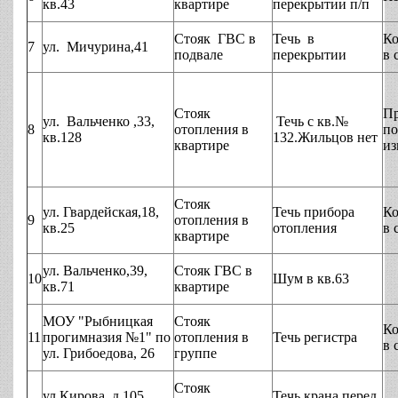
кв.43
квартире
перекрытии п/п
Стояк ГВС в
Течь в
Ко
7
ул. Мичурина,41
подвале
перекрытии
в 
Стояк
П
ул. Вальченко ,33,
Течь с кв.№
8
отопления в
по
кв.128
132.Жильцов нет
квартире
из
Стояк
ул. Гвардейская,18,
Течь прибора
Ко
9
отопления в
кв.25
отопления
в 
квартире
ул. Вальченко,39,
Стояк ГВС в
10
Шум в кв.63
кв.71
квартире
МОУ "Рыбницкая
Стояк
Ко
11
прогимназия №1" по
отопления в
Течь регистра
в 
ул. Грибоедова, 26
группе
Стояк
ул.Кирова, д.105
Течь крана перед