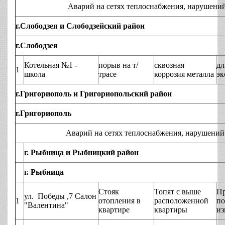
Аварий на сетях теплоснабжения, нарушений технол
г.Слободзея и Слободзейский район
г.Слободзея
Котельная №1 -
порыв на т/
сквозная
дл
1
школа
трасе
коррозия металла
эк
г.Григориополь и Григориопольский район
г.Григориополь
Аварий на сетях теплоснабжения, нарушений технол
г. Рыбница и Рыбницкий район
г. Рыбница
Стояк
Топят с выше
П
ул. Победы ,7 Салон
1
отопления в
расположенной
по
"Валентина"
квартире
квартиры
из