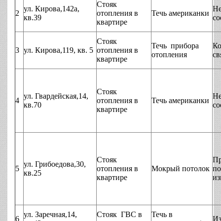
Стояк
ул. Кирова,142а,
Не
2
отопления в
Течь американки
кв.39
со
квартире
Стояк
Течь прибора
Ко
3
ул. Кирова,119, кв. 5
отопления в
отопления
св
квартире
Стояк
ул. Гвардейская,14,
Не
4
отопления в
Течь американки
кв.70
со
квартире
Стояк
П
ул. Грибоедова,30,
5
отопления в
Мокрый потолок
по
кв.25
квартире
из
ул. Заречная,14,
Стояк ГВС в
Течь в
6
Из