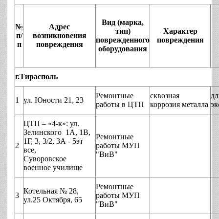
Вид (марка,
№
Адрес
тип)
Характер
п/
возникновения
поврежденного
повреждения
п
повреждения
оборудования
г.Тирасполь
Ремонтные
сквозная
дл
1
ул. Юности 21, 23
работы в ЦТП
коррозия металла
эк
ЦТП – «4-к»: ул.
Зелинского 1А, 1В,
Ремонтные
1Г, 3, 3/2, 3А - 5эт
2
работы МУП
все,
"ВиВ"
Суворовское
военное училище
Ремонтные
Котельная № 28,
3
работы МУП
ул.25 Октября, 65
"ВиВ"