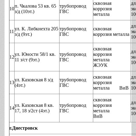
сквозная
дл
п. Чкалова 53 кв. 65
трубопровод
10
коррозия
эк
з/д (10эт.)
ГВС
металла
10
дл
ул. К. Либкнехта 205
трубопровод
сквозная
11
эк
з/д (9эт.)
ГВС
коррозия металла
10
сквозная
дл
ул. Юности 58/1 кв.
трубопровод
коррозия
12
эк
11 з/ст (9эт.)
ГВС
металла
10
ЖЭУК
сквозная
дл
ул. Каховская 8 з/д
трубопровод
13
коррозия
эк
(4эт.)
ГВС
металла ВиВ
10
сквозная
дл
ул. Каховская 8 кв.
трубопровод
коррозия
14
эк
17, 18 з/2ст (4эт.)
ГВС
металла
10
ВиВ
г.Днестровск