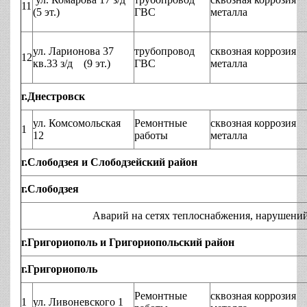
11
(5 эт.)
ГВС
металла
ул. Ларионова 37
трубопровод
сквозная коррозия
12
кв.33 з/д (9 эт.)
ГВС
металла
г.Днестровск
ул. Комсомольская
Ремонтные
сквозная коррозия
1
12
работы
металла
г.Слободзея и Слободзейский район
г.Слободзея
Аварий на сетях теплоснабжения, нарушений технол
г.Григориополь и Григориопольский район
г.Григориополь
Ремонтные
сквозная коррозия
1
ул. Ливоневского 1