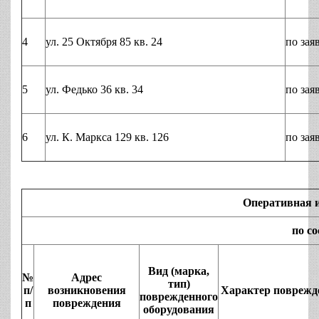
4
ул. 25 Октября 85 кв. 24
по зая
5
ул. Федько 36 кв. 34
по зая
6
ул. К. Маркса 129 кв. 126
по зая
Оперативная 
по сос
Вид (марка,
№
Адрес
тип)
п/
возникновения
Характер поврежд
поврежденного
п
повреждения
оборудования