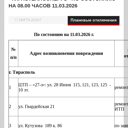
НА 08.00 ЧАСОВ 11.03.2026
11 МАРТА 2026 Г.
Плановые отключения
По состоянию на 11.03.2026 г.
№
Адрес возникновения повреждения
о
п/п
г. Тирасполь
ЦТП – «27-з»: ул. 28 Июня 115, 121, 123, 125 -
1
ремон
10 эт.
ремон
2
ул. Гвардейская 21
ИТП
3
ул. Кутузова 189 к. 86
по зая