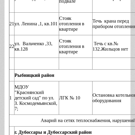
подвале
Стояк
Течь крана перед
21
ул. Ленина ,1, кв.101
отопления в
прибором отоплени
квартире
Стояк
ул. Вальченко ,33,
Течь с кв.№
22
отопления в
кв.128
132.Жильцов нет
квартире
Рыбницкий район
МДОУ
"Краснянский
Остановка котельно
1
детский сад" по ул.
ЛГК № 10
оборудования
З. Космодемьянской,
7;
Аварий на сетях теплоснабжения, нарушений технол
г. Дубоссары и Дубоссарский район