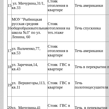
Стояк
ул. Мичурина,31/1,
15
отопления в
Течь американки
кв.33
квартире
МОУ "Рыбницкая
русская средняя
Стояк
16
общеобразовательная
отопления на
Течь спускника
школа №3" по ул.
тех.этаже
Ленина, 60
Стояк
ул. Вальченко,77,
17
отопления в
Течь американки
кв.53
квартире
ул. Заречная,14,
Стояк ГВС в
18
Течь в перекрытии 
кв.43
квартире
ул. Вершигоры,113,
Стояк ГВС в
Течь
19
кв.11
квартире
полотенцесушителя
Стояк ГВС в
20
ул. Мичурина,41
Течь в перекрытии