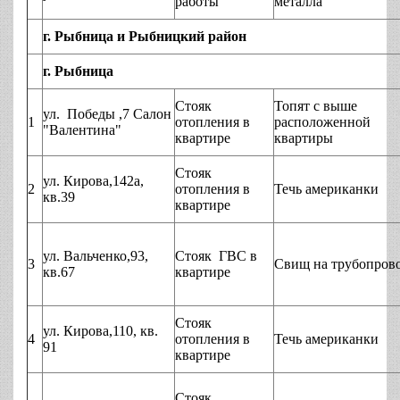
работы
металла
г. Рыбница и Рыбницкий район
г. Рыбница
Стояк
Топят с выше
ул. Победы ,7 Салон
1
отопления в
расположенной
"Валентина"
квартире
квартиры
Стояк
ул. Кирова,142а,
2
отопления в
Течь американки
кв.39
квартире
ул. Вальченко,93,
Стояк ГВС в
3
Свищ на трубопров
кв.67
квартире
Стояк
ул. Кирова,110, кв.
4
отопления в
Течь американки
91
квартире
Стояк