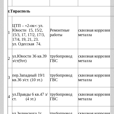
г.Тирасполь
ЦТП – «2-ок»: ул.
Юности 15, 15/2,
Ремонтные
сквозная коррозия
1
15/3, 17, 17/2, 17/3,
работы
металла
17/4, 19, 21, 23.
ул. Одесская 74.
ул.Юности 36 кв.39
трубопровод
сквозная коррозия
2
з/ст(9эт)
ГВС
металла
пер.Западный 19/1
трубопровод
сквозная коррозия
3
кв.36 з/ст. (10 эт.)
ГВС
металла
ул.Правды 6 кв.47 з/
трубопровод
сквозная коррозия
4
ст. (4 эт.)
ГВС
металла
ул.Зелинского 1г
трубопровод
сквозная коррозия