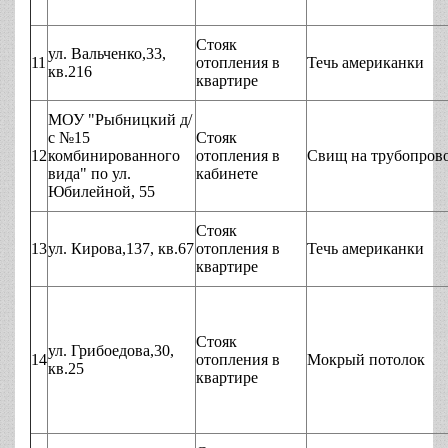
Стояк
ул. Вальченко,33,
11
отопления в
Течь американки
кв.216
квартире
МОУ "Рыбницкий д/
с №15
Стояк
12
комбинированного
отопления в
Свищ на трубопров
вида" по ул.
кабинете
Юбилейной, 55
Стояк
13
ул. Кирова,137, кв.67
отопления в
Течь американки
квартире
Стояк
ул. Грибоедова,30,
14
отопления в
Мокрый потолок
кв.25
квартире