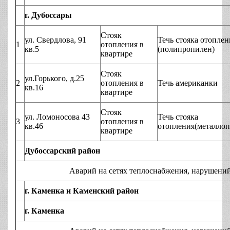
г. Дубоссары
Стояк
ул. Свердлова, 91
Течь стояка отоплен
1
отопления в
кв.5
(полипропилен)
квартире
Стояк
ул.Горького, д.25
2
отопления в
Течь американки
кв.16
квартире
Стояк
ул. Ломоносова 43
Течь стояка
3
отопления в
кв.46
отопления(металлоп
квартире
Дубоссарский район
Аварий на сетях теплоснабжения, нарушений технол
г. Каменка и Каменский район
г. Каменка