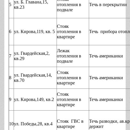
ул. Б. Главана,15,
5
отопления в
Течь в перекрытии
кв.23
подвале
Стояк
6
ул. Кирова,119, кв. 5
отопления в
Течь прибора отопл
квартире
Лежак
ул. Гвардейская,2,
7
отопления в
Течь американки
кв.29
подвале
Стояк
ул. Гвардейская,14,
8
отопления в
Течь американки
кв.70
квартире
Стояк
9
ул. Кирова,149, кв.2
отопления в
Течь американки
квартире
Стояк ГВС в
Течь разводки, ав.кр
10
ул. Победы,28, кв.4
квартире
держит