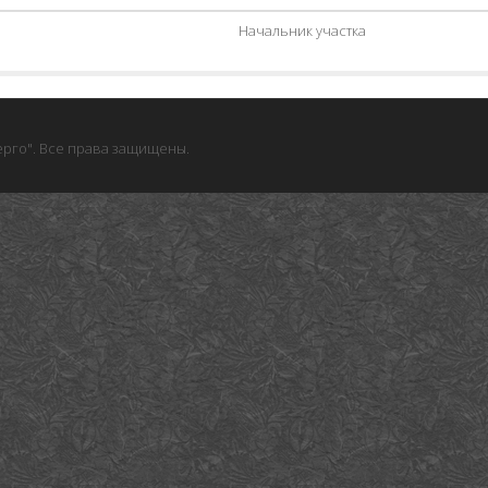
Начальник участка
рго". Все права защищены.