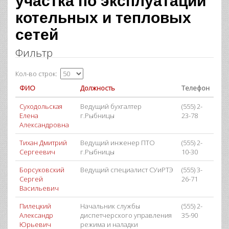
участка по эксплуатации
котельных и тепловых
сетей
Фильтр
Кол-во строк:
ФИО
Должность
Телефон
Суходольская
Ведущий бухгалтер
(555) 2-
Елена
г.Рыбницы
23-78
Александровна
Тихан Дмитрий
Ведущий инженер ПТО
(555) 2-
Сергеевич
г.Рыбницы
10-30
Борсуковский
Ведущий специалист СУиРТЭ
(555) 3-
Сергей
26-71
Васильевич
Пилецкий
Начальник службы
(555) 2-
Александр
диспетчерского управления
35-90
Юрьевич
режима и наладки