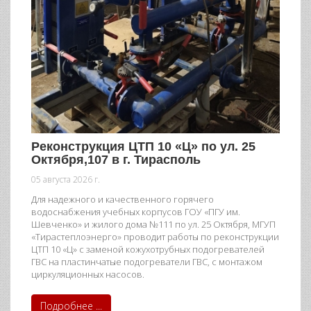
Реконструкция ЦТП 10 «Ц» по ул. 25
Октября,107 в г. Тирасполь
05 августа 2026 г.
Для надежного и качественного горячего
водоснабжения учебных корпусов ГОУ «ПГУ им.
Шевченко» и жилого дома №111 по ул. 25 Октября, МГУП
«Тирастеплоэнерго» проводит работы по реконструкции
ЦТП 10 «Ц» с заменой кожухотрубных подогревателей
ГВС на пластинчатые подогреватели ГВС, с монтажом
циркуляционных насосов.
Подробнее ...