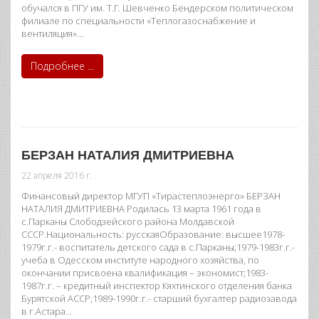
обучался в ПГУ им. Т.Г. Шевченко Бендерском политическом
филиале по специальности «Теплогазоснабжение и
вентиляция»…
Подробнее ...
БЕРЗАН НАТАЛИЯ ДМИТРИЕВНА
22 апреля 2016 г.
Финансовый директор МГУП «Тирастеплоэнерго» БЕРЗАН
НАТАЛИЯ ДМИТРИЕВНА Родилась 13 марта 1961 года в
с.Парканы Слободзейского района Молдавской
СССР.Национальность: русскаяОбразование: высшее1978-
1979г.г.- воспитатель детского сада в с.Парканы;1979-1983г.г.-
учеба в Одесском институте народного хозяйства, по
окончании присвоена квалификация – экономист;1983-
1987г.г. – кредитный инспектор Кяхтинского отделения банка
Бурятской АССР;1989-1990г.г.- старший бухгалтер радиозавода
в г.Астара…