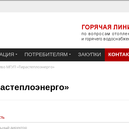
АЦИЯ
ПОТРЕБИТЕЛЯМ
ЗАКУПКИ
КОНТА
тво МГУП «Тирастеплоэнерго»
астеплоэнерго»
сть
ьный директор