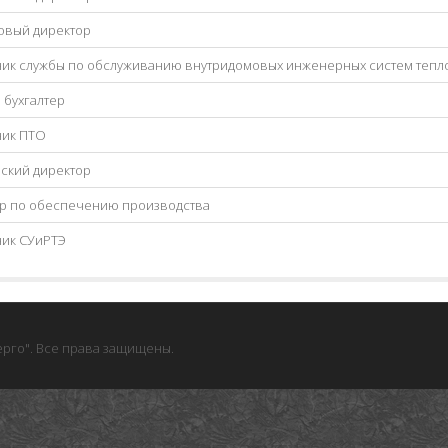
овый директор
ик службы по обслуживанию внутридомовых инженерных систем теп
 бухгалтер
ник ПТО
ский директор
р по обеспечению производства
ик СУиРТЭ
рго". Все права защищены.