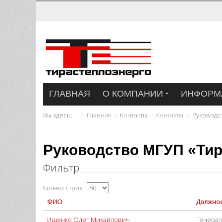
ГЛАВНАЯ
О КОМПАНИИ
ИНФОРМ
Вы здесь:
Главная
Контакты
Контакты
Руководс
Руководство МГУП «Тир
Фильтр
Кол-во строк:
ФИО
Должно
Ищенко Олег Михайлович
Генерал