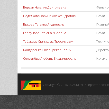
Берзан Наталия Дмитриевна
Финанс
Неделкова Карина Александровна
Начальн
Быкова Татьяна Андреевна
Главный
Горбунова Татьяна Львовна
Началь
Табакарь Станислав Трофимович
Техниче
Бондаренко Олег Григорьевич
Директо
Селезнёва Любовь Владимировна
Начальн
Copyright © 2016-2026
МГУП "Тирастеплоэне