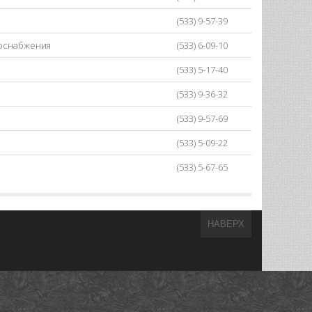
(533) 9-57-39
лоснабжения
(533) 6-09-10
(533) 5-17-40
(533) 9-36-32
(533) 9-57-69
(533) 5-09-22
(533) 5-67-65
НАВЕРХ